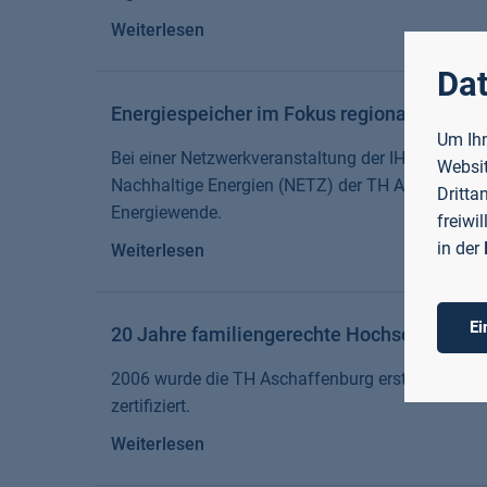
Weiterlesen
Dat
Energiespeicher im Fokus regionaler Unt
Um Ihn
Bei einer Netzwerkveranstaltung der IHK Aschaff
Websit
Nachhaltige Energien (NETZ) der TH Aschaffenbu
Dritta
Energiewende.
freiwi
in der
Weiterlesen
Ei
20 Jahre familiengerechte Hochschule
2006 wurde die TH Aschaffenburg erstmals für ih
zertifiziert.
Weiterlesen