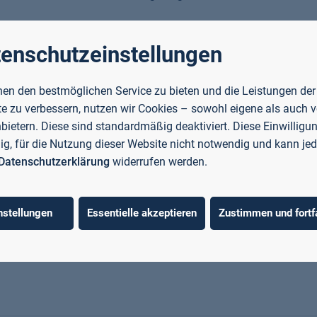
enschutzeinstellungen
ernehmen
en den bestmöglichen Service zu bieten und die Leistungen der
enburg informierte das Technologietransferzentrum für
e zu verbessern, nutzen wir Cookies – sowohl eigene als auch 
rg über moderne Speichertechnologien für die
nbietern. Diese sind standardmäßig deaktiviert. Diese Einwilligun
llig, für die Nutzung dieser Website nicht notwendig und kann jed
Datenschutzerklärung
widerrufen werden.
nstellungen
Essentielle akzeptieren
Zustimmen und fortf
re familienfreundlichen Strukturen und Angebote