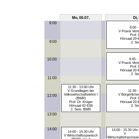
Mo, 06.07.
Di,
8:00
8:00 -
V Praxis Ver
Prof. 
Hörsaal 20-
9:00
2. S
10:00
9:45 -
V Praxis Ver
Prof. 
Hörsaal 20-
2. S
11:00
11:30 - 13:00 Uhr
V Grundlagen der
11:30 -
Volkswirtschaftslehre I
V Bürgerliche
12:00
(BWR)
Prof. 
Prof. Dr. Krüger
Hörsaal 20-
Hörsaal 42-E06
2. S
2. Sem. BWR
13:00
14:00
14:00 - 15:30 Uhr
14:00 - 15:30 Uhr
V
V Wirtschaftsspanisch
Wirtschaftsfranzösis