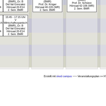
(BWR)
(BWR)_Gr. B
(BWR)
Prof. Dr. Schütze
Del Val Gonzalez
Prof. Dr. Krüger
Hörsaal 42-106 (WR)
4
Hörsaal 20-E14
Hörsaal 40-220 (WR)
2. Sem. BWR
2. Sem. BWR
2. Sem. BWR
15:45 - 17:15 Uhr
V
ch
Wirtschaftsspanisch
(BWR)_Gr. B
Del Val Gonzalez
4
Hörsaal 20-E14
2. Sem. BWR
Erstellt mit
sked campus
~~~ Veranstaltungsplan >> HT