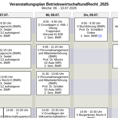
Veranstaltungsplan BetriebswirtschaftundRecht_2025
Woche: 06. - 10.07.2026
 07.07.
Mi, 08.07.
Do, 09.07.
8:00 - 9:30 Uhr
 9:30 Uhr
8:00 - 9:30 Uhr
Ü Grundlagen d. VWL I
tragsrecht (BWR)
V Buchführung (BWR)
Ve
Übung
Dr. Seidel
Prof. Dr. Schädlich
Trappmann
E12 aufsteigend
Online
Hörsaal 41-E06
em. BWR
2. Sem. BWR
[1]
2. Sem. BWR
9:45 - 11:15 Uhr
 11:15 Uhr
V Personalmanagement
tragsrecht (BWR)
und Mitarbeiterführung
Dr. Seidel
(BWR)
E12 aufsteigend
Prof. Dr. Mücke
em. BWR
02-Aula (WR)
2. Sem. BWR
11:30 - 13:00 Uhr
 13:00 Uhr
V Personalmanagement
s Recht II (BWR)
und Mitarbeiterführung
Dr. Seidel
(BWR)
E12 aufsteigend
Prof. Dr. Schäfer
em. BWR
02-Aula (WR)
2. Sem. BWR
14:00 - 15:30 Uhr
14:00 - 15:30 Uhr
14:00 - 15:30 Uhr
V
V Grundlagen der
V Bürgerliches Recht II
ch
Wirtschaftsspanisch
Volkswirtschaftslehre I