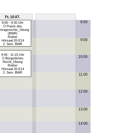
Fr, 10.07.
Sa, 11.07.
8:00
8:00 - 9:30 Uhr
Ü Praxis des
rtragsrechts_Übung
(BWR)
Rother
9:00
Hörsaal 20-E14
2. Sem. BWR
9:45 - 11:15 Uhr
10:00
Ü Bürgerliches
Recht_Übung
Rother
Hörsaal 20-E14
2. Sem. BWR
11:00
12:00
13:00
14:00