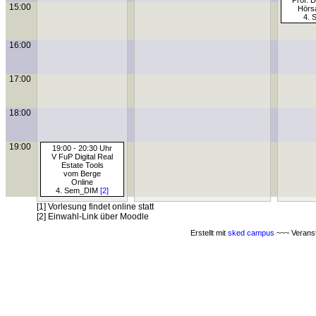
Prof. 
15:00
Hörs
4. 
16:00
17:00
18:00
19:00
19:00 - 20:30 Uhr
V FuP Digital Real
Estate Tools
vom Berge
Online
4. Sem_DIM
[2]
[1] Vorlesung findet online statt
[2] Einwahl-Link über Moodle
Erstellt mit
sked campus
~~~ Veranst