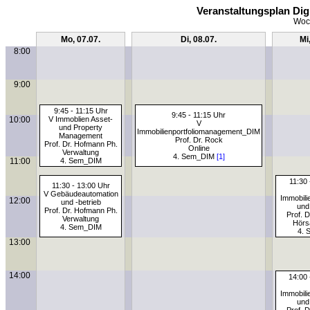
Veranstaltungsplan Di
Woch
Mo, 07.07.
Di, 08.07.
Mi
8:00
9:00
9:45 - 11:15 Uhr
9:45 - 11:15 Uhr
10:00
V Immoblien Asset-
V
und Property
Immobilienportfoliomanagement_DIM
Management
Prof. Dr. Rock
Prof. Dr. Hofmann Ph.
Online
Verwaltung
4. Sem_DIM
[1]
11:00
4. Sem_DIM
11:30 
11:30 - 13:00 Uhr
V Gebäudeautomation
Immobili
12:00
und -betrieb
und
Prof. Dr. Hofmann Ph.
Prof. 
Verwaltung
Hörs
4. Sem_DIM
4. 
13:00
14:00
14:00 
Immobili
und