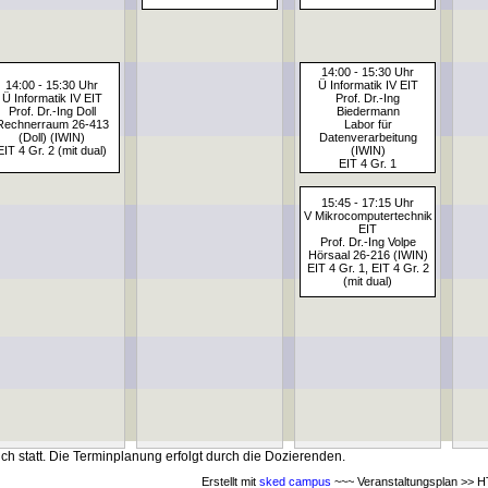
14:00 - 15:30 Uhr
14:00 - 15:30 Uhr
Ü Informatik IV EIT
Ü Informatik IV EIT
Prof. Dr.-Ing
Prof. Dr.-Ing Doll
Biedermann
Rechnerraum 26-413
Labor für
(Doll) (IWIN)
Datenverarbeitung
EIT 4 Gr. 2 (mit dual)
(IWIN)
EIT 4 Gr. 1
15:45 - 17:15 Uhr
V Mikrocomputertechnik
EIT
Prof. Dr.-Ing Volpe
Hörsaal 26-216 (IWIN)
EIT 4 Gr. 1, EIT 4 Gr. 2
(mit dual)
ch statt. Die Terminplanung erfolgt durch die Dozierenden.
Erstellt mit
sked campus
~~~ Veranstaltungsplan >> HT