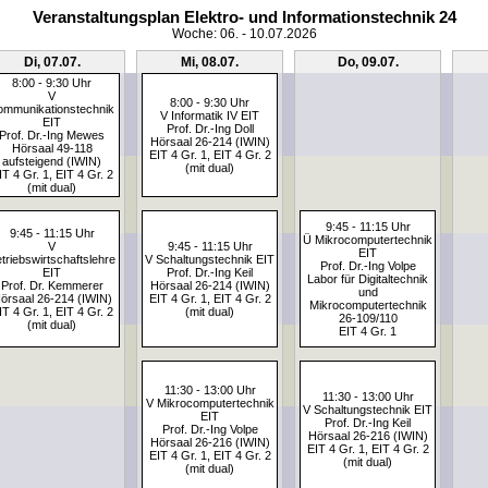
Veranstaltungsplan Elektro- und Informationstechnik 24
Woche: 06. - 10.07.2026
Di, 07.07.
Mi, 08.07.
Do, 09.07.
8:00 - 9:30 Uhr
V
8:00 - 9:30 Uhr
ommunikationstechnik
V Informatik IV EIT
EIT
Prof. Dr.-Ing Doll
Prof. Dr.-Ing Mewes
Hörsaal 26-214 (IWIN)
Hörsaal 49-118
EIT 4 Gr. 1, EIT 4 Gr. 2
aufsteigend (IWIN)
(mit dual)
IT 4 Gr. 1, EIT 4 Gr. 2
(mit dual)
9:45 - 11:15 Uhr
9:45 - 11:15 Uhr
Ü Mikrocomputertechnik
V
9:45 - 11:15 Uhr
EIT
triebswirtschaftslehre
V Schaltungstechnik EIT
Prof. Dr.-Ing Volpe
EIT
Prof. Dr.-Ing Keil
Labor für Digitaltechnik
Prof. Dr. Kemmerer
Hörsaal 26-214 (IWIN)
und
örsaal 26-214 (IWIN)
EIT 4 Gr. 1, EIT 4 Gr. 2
Mikrocomputertechnik
IT 4 Gr. 1, EIT 4 Gr. 2
(mit dual)
26-109/110
(mit dual)
EIT 4 Gr. 1
11:30 - 13:00 Uhr
11:30 - 13:00 Uhr
V Mikrocomputertechnik
V Schaltungstechnik EIT
EIT
Prof. Dr.-Ing Keil
Prof. Dr.-Ing Volpe
Hörsaal 26-216 (IWIN)
Hörsaal 26-216 (IWIN)
EIT 4 Gr. 1, EIT 4 Gr. 2
EIT 4 Gr. 1, EIT 4 Gr. 2
(mit dual)
(mit dual)