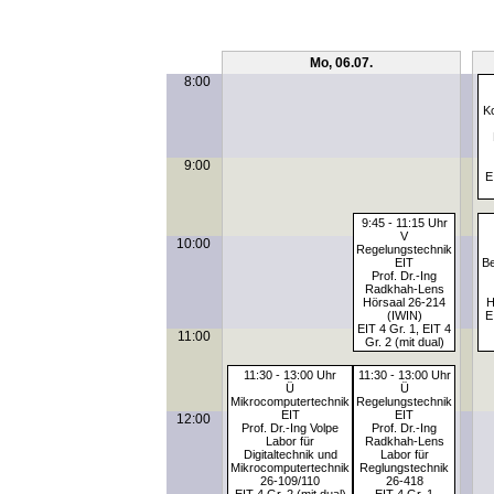
Mo, 06.07.
8:00
K
9:00
E
9:45 - 11:15 Uhr
V
10:00
Regelungstechnik
EIT
Be
Prof. Dr.-Ing
Radkhah-Lens
Hörsaal 26-214
H
(IWIN)
E
EIT 4 Gr. 1, EIT 4
11:00
Gr. 2 (mit dual)
11:30 - 13:00 Uhr
11:30 - 13:00 Uhr
Ü
Ü
Mikrocomputertechnik
Regelungstechnik
EIT
EIT
12:00
Prof. Dr.-Ing Volpe
Prof. Dr.-Ing
Labor für
Radkhah-Lens
Digitaltechnik und
Labor für
Mikrocomputertechnik
Reglungstechnik
26-109/110
26-418