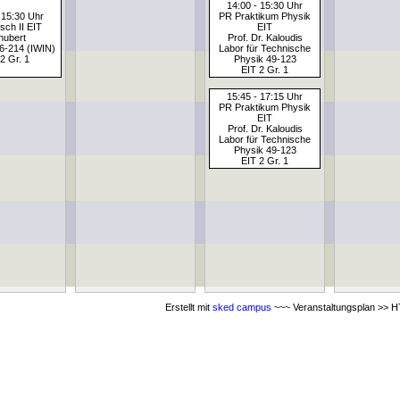
14:00 - 15:30 Uhr
 15:30 Uhr
PR Praktikum Physik
sch II EIT
EIT
hubert
Prof. Dr. Kaloudis
6-214 (IWIN)
Labor für Technische
2 Gr. 1
Physik 49-123
EIT 2 Gr. 1
15:45 - 17:15 Uhr
PR Praktikum Physik
EIT
Prof. Dr. Kaloudis
Labor für Technische
Physik 49-123
EIT 2 Gr. 1
Erstellt mit
sked campus
~~~ Veranstaltungsplan >> HT