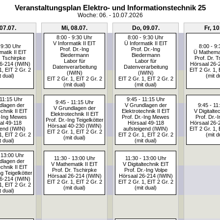
Veranstaltungsplan Elektro- und Informationstechnik 25
Woche: 06. - 10.07.2026
 07.07.
Mi, 08.07.
Do, 09.07.
Fr, 10
8:00 - 9:30 Uhr
8:00 - 9:30 Uhr
V Informatik II EIT
Ü Informatik II EIT
 9:30 Uhr
8:00 - 9
Prof. Dr.-Ing
Prof. Dr.-Ing
atik II EIT
Ü Mathemat
Biedermann
Biedermann
. Tschirpke
Prof. Dr. 
Labor für
Labor für
6-214 (IWIN)
Hörsaal 26-
Datenverarbeitung
Datenverarbeitung
1, EIT 2 Gr. 2
EIT 2 Gr. 1, 
(IWIN)
(IWIN)
t dual)
(mit d
EIT 2 Gr. 1, EIT 2 Gr. 2
EIT 2 Gr. 1, EIT 2 Gr. 2
(mit dual)
(mit dual)
 11:15 Uhr
9:45 - 11:15 Uhr
9:45 - 11:15 Uhr
dlagen der
V Grundlagen der
9:45 - 11
V Grundlagen der
chnik II EIT
Elektrotechnik II EIT
V Digitalte
Elektrotechnik II EIT
.-Ing Mewes
Prof. Dr.-Ing Mewes
Prof. Dr.-
Prof. Dr.-Ing Teigelkötter
al 49-118
Hörsaal 49-118
Hörsaal 26-
Hörsaal 40-230 (IWIN)
gend (IWIN)
aufsteigend (IWIN)
EIT 2 Gr. 1, 
EIT 2 Gr. 1, EIT 2 Gr. 2
1, EIT 2 Gr. 2
EIT 2 Gr. 1, EIT 2 Gr. 2
(mit d
(mit dual)
t dual)
(mit dual)
 13:00 Uhr
11:30 - 13:00 Uhr
11:30 - 13:00 Uhr
dlagen der
V Mathematik II EIT
V Digitaltechnik EIT
chnik II EIT
Prof. Dr. Tschirpke
Prof. Dr.-Ing Volpe
ng Teigelkötter
Hörsaal 26-214 (IWIN)
Hörsaal 26-214 (IWIN)
6-214 (IWIN)
EIT 2 Gr. 1, EIT 2 Gr. 2
EIT 2 Gr. 1, EIT 2 Gr. 2
1, EIT 2 Gr. 2
(mit dual)
(mit dual)
t dual)