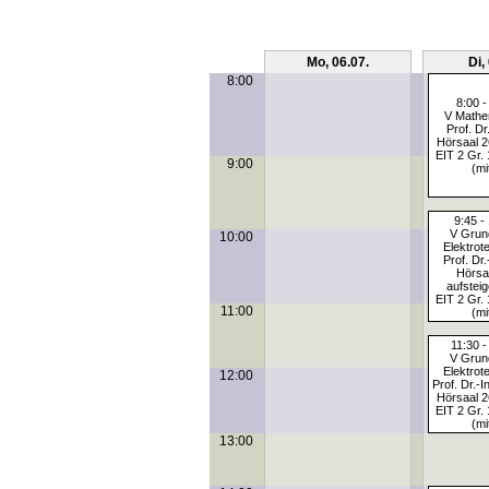
Mo, 06.07.
Di,
8:00
8:00 -
V Mathem
Prof. Dr
Hörsaal 2
EIT 2 Gr. 
9:00
(mi
9:45 -
V Grun
10:00
Elektrote
Prof. Dr
Hörsa
aufstei
EIT 2 Gr. 
11:00
(mi
11:30 -
V Grun
Elektrote
12:00
Prof. Dr.-I
Hörsaal 2
EIT 2 Gr. 
(mi
13:00