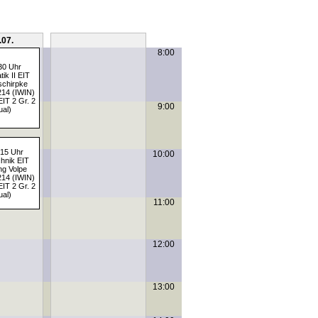
.07.
Sa, 11.07.
8:00
:30 Uhr
ik II EIT
Tschirpke
214 (IWIN)
EIT 2 Gr. 2
9:00
ual)
:15 Uhr
10:00
chnik EIT
Ing Volpe
214 (IWIN)
EIT 2 Gr. 2
ual)
11:00
12:00
13:00