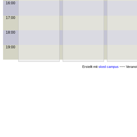
16:00
17:00
18:00
19:00
Erstellt mit
sked campus
~~~ Veranst