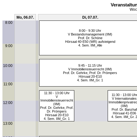
Veranstaltu
Woch
Mo, 06.07.
Di, 07.07.
8:00
8:00 - 9:30 Uhr
V Bestandsmanagement (IIM)
Prof. Dr. Schöne
Hörsaal 40-E50 (WR) aufsteigend
4. Sem. IIM_Alle
9:00
10:00
9:45 - 11:15 Uhr
V Immobiliensteuerrecht (IIM)
Prof. Dr. Gehrke, Prof. Dr. Prömpers
Hörsaal 20-E10
4. Sem. IIM_Gr. 1
11:00
11:30 - 13:00 Uhr
11:30 - 13:00 Uh
V
V Internationales
Immobiliensteuerrecht
Immobilienprivatre
12:00
(IIM)
(IIM)
Prof. Dr. Gehrke, Prof.
Prof. Dr. Banzhaf
Dr. Prömpers
Hörsaal 41-E06
Hörsaal 20-E10
4. Sem. IIM_Gr. 
4. Sem. IIM_Gr. 1
13:00