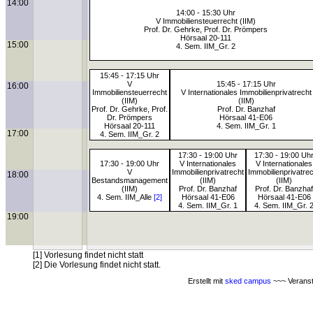
14:00
14:00 - 15:30 Uhr
V Immobiliensteuerrecht (IIM)
Prof. Dr. Gehrke, Prof. Dr. Prömpers
Hörsaal 20-111
15:00
4. Sem. IIM_Gr. 2
15:45 - 17:15 Uhr
V
15:45 - 17:15 Uhr
16:00
Immobiliensteuerrecht
V Internationales Immobilienprivatrecht
(IIM)
(IIM)
Prof. Dr. Gehrke, Prof.
Prof. Dr. Banzhaf
Dr. Prömpers
Hörsaal 41-E06
Hörsaal 20-111
4. Sem. IIM_Gr. 1
17:00
4. Sem. IIM_Gr. 2
17:30 - 19:00 Uhr
17:30 - 19:00 Uh
17:30 - 19:00 Uhr
V Internationales
V Internationales
V
Immobilienprivatrecht
Immobilienprivatre
18:00
Bestandsmanagement
(IIM)
(IIM)
(IIM)
Prof. Dr. Banzhaf
Prof. Dr. Banzhaf
4. Sem. IIM_Alle
[2]
Hörsaal 41-E06
Hörsaal 41-E06
4. Sem. IIM_Gr. 1
4. Sem. IIM_Gr. 
19:00
[1] Vorlesung findet nicht statt
[2] Die Vorlesung findet nicht statt.
Erstellt mit
sked campus
~~~ Veranst