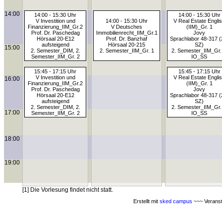
14:00
14:00 - 15:30 Uhr
14:00 - 15:30 Uhr
V Investition und
14:00 - 15:30 Uhr
V Real Estate Engli
Finanzierung_IIM_Gr.2
V Deutsches
(IIM)_Gr. 1
Prof. Dr. Paschedag
Immobilienrecht_IIM_Gr.1
Jovy
Hörsaal 20-E12
Prof. Dr. Banzhaf
Sprachlabor 48-317 (
aufsteigend
Hörsaal 20-215
SZ)
15:00
2. Semester_DIM, 2.
2. Semester_IIM_Gr. 1
2. Semester_IIM_Gr.
Semester_IIM_Gr. 2
IO_SS
15:45 - 17:15 Uhr
15:45 - 17:15 Uhr
V Investition und
V Real Estate Engli
16:00
Finanzierung_IIM_Gr.2
(IIM)_Gr. 1
Prof. Dr. Paschedag
Jovy
Hörsaal 20-E12
Sprachlabor 48-317 (
aufsteigend
SZ)
2. Semester_DIM, 2.
2. Semester_IIM_Gr.
17:00
Semester_IIM_Gr. 2
IO_SS
18:00
19:00
[1] Die Vorlesung findet nicht statt.
Erstellt mit
sked campus
~~~ Veranst