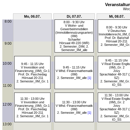
Veranstaltu
Woch
Mo, 06.07.
Di, 07.07.
Mi, 08.07.
8:00
8:00 - 9:30 Uhr
V Wohn- und
8:00 - 9:30 Uhr
Gewerbeimmobilien
V Deutsches
(Immobiliennutzungsarten)
Immobilienrecht_IIM_
(IIM)
Prof. Dr. Banzhaf
Schaefer
Hörsaal 20-211
Hörsaal 49-220 (WR)
9:00
2. Semester_IIM_Gr.
2. Semester_DIM, 2.
Semester_IIM_alle
9:45 - 11:15 Uhr
10:00
9:45 - 11:15 Uhr
V Real Estate Engli
V Investition und
9:45 - 11:15 Uhr
(IIM)_Gr. 2
Finanzierung_(IIM)_Gr.1
V Whd.-Finanzmathematik
Jovy
Prof. Dr. Paschedag
(IIM)
Sprachlabor 48-317 (
Hörsaal 20-211
2. Semester_IIM_alle
[1]
SZ)
2. Semester_IIM_Gr. 1
2. Semester_IIM_Gr.
IO_SS
11:00
11:30 - 13:00 Uhr
11:30 - 13:00 Uhr
V Real Estate Engli
V Investition und
11:30 - 13:00 Uhr
(IIM)_Gr. 2
12:00
Finanzierung_(IIM)_Gr.1
V Whd.-Finanzmathematik
Jovy
Prof. Dr. Paschedag
(IIM)
Sprachlabor 48-317 (
Hörsaal 20-211
2. Semester_IIM_alle
[1]
SZ)
2. Semester_IIM_Gr. 1
2. Semester_IIM_Gr.
IO_SS
13:00