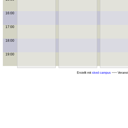
16:00
17:00
18:00
19:00
Erstellt mit
sked campus
~~~ Veranst