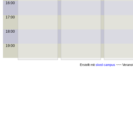
16:00
17:00
18:00
19:00
Erstellt mit
sked campus
~~~ Veranst