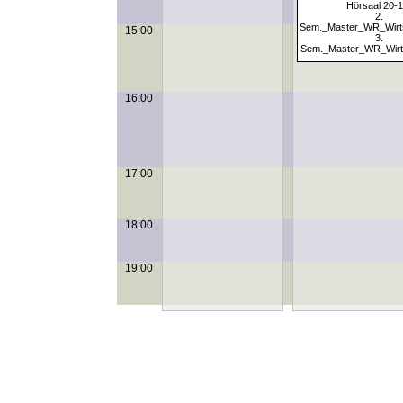
Hörsaal 20-1
2.
Sem._Master_WR_Wirts
15:00
3.
Sem._Master_WR_Wirts
16:00
17:00
18:00
19:00