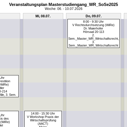
Veranstaltungsplan Masterstudiengang_WR_SoSe2025
Woche: 06. - 10.07.2026
Mi, 08.07.
Do, 09.07.
8:00 - 9:30 Uhr
V Rechtsdurchsetzung (WiRe)
Dr. Maierhofer
Hörsaal 20-113
2.
Sem._Master_WR_Wirtschaftsrecht,
3.
Sem._Master_WR_Wirtschaftsrecht
 Uhr
estition
+WiRe)
dler
0-214
le, 3. Sem.
14:00 - 15:30 Uhr
 Uhr
V Workshop Praxis der
is des
Wirtschaftsprüfung
 (WiRe)
(AACT)
del