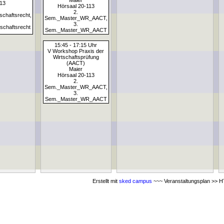
Maier
13
Hörsaal 20-113
2.
chaftsrecht,
Sem._Master_WR_AACT,
3.
chaftsrecht
Sem._Master_WR_AACT
15:45 - 17:15 Uhr
V Workshop Praxis der
Wirtschaftsprüfung
(AACT)
Maier
Hörsaal 20-113
2.
Sem._Master_WR_AACT,
3.
Sem._Master_WR_AACT
Erstellt mit
sked campus
~~~ Veranstaltungsplan >> HT