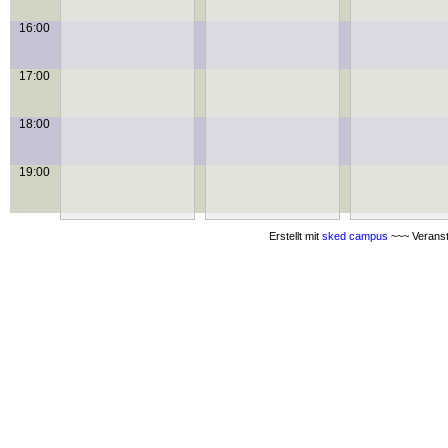
16:00
17:00
18:00
19:00
Erstellt mit
sked campus
~~~ Veranst