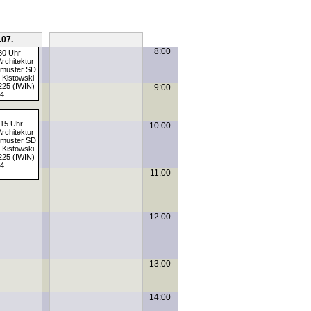
.07.
Sa, 11.07.
8:00
:30 Uhr
rchitektur
smuster SD
n Kistowski
225 (IWIN)
9:00
4
:15 Uhr
10:00
rchitektur
smuster SD
n Kistowski
225 (IWIN)
4
11:00
12:00
13:00
14:00