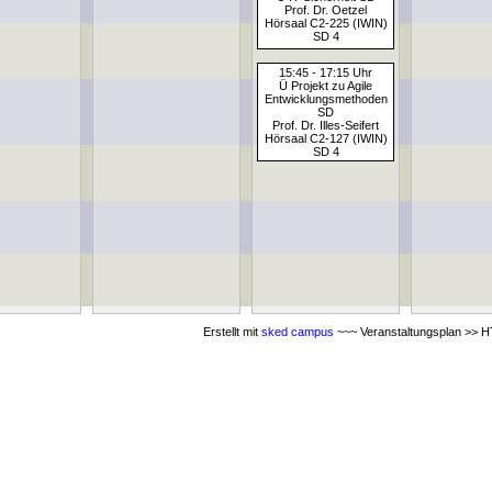
Prof. Dr. Oetzel
Hörsaal C2-225 (IWIN)
SD 4
15:45 - 17:15 Uhr
Ü Projekt zu Agile
Entwicklungsmethoden
SD
Prof. Dr. Illes-Seifert
Hörsaal C2-127 (IWIN)
SD 4
Erstellt mit
sked campus
~~~ Veranstaltungsplan >> HT