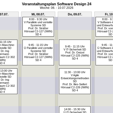
Veranstaltungsplan Software Design 24
Woche: 06. - 10.07.2026
 07.07.
Mi, 08.07.
Do, 09.07.
Fr, 10
8:00 - 9:30 Uhr
8:00 - 9
V Parallele und verteilte
V Software-A
Systeme SD
und Entwurf
Prof. Dr. Sträßer
Prof. Dr. vo
Hörsaal C2-127 (IWIN)
Hörsaal C2-
SD 4
SD 
 11:15 Uhr
h-Maschine-
9:45 - 11:15 Uhr
9:45 - 11
9:45 - 11:15 Uhr
tstelle SD
Ü Parallele und verteilte
Ü Software-A
V IT-Sicherheit SD
 Dr.-Ing
Systeme SD
und Entwurf
Prof. Dr. Oetzel
dermann
Prof. Dr. Sträßer
Prof. Dr. vo
Hörsaal C2-225 (IWIN)
raum C2-302
Hörsaal C2-127 (IWIN)
Hörsaal C2-
SD 4
IWIN)
SD 4
SD 
SD 4
 13:00 Uhr
11:30 - 13:00 Uhr
h-Maschine-
V Agile
tstelle SD
Entwicklungsmethoden
 Dr.-Ing
SD
dermann
Prof. Dr. Illes-Seifert
raum C2-302
Hörsaal C2-226 (IWIN)
IWIN)
SD 4
SD 4
14:00 - 15:30 Uhr
Ü IT-Sicherheit SD