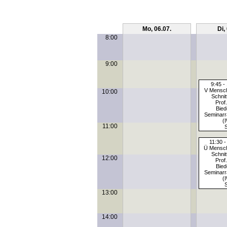
Mo, 06.07.
Di,
8:00
9:00
9:45 -
V Mensc
10:00
Schnit
Prof.
Bie
Seminar
(
11:00
11:30 -
Ü Mensc
Schnit
12:00
Prof.
Bie
Seminar
(
13:00
14:00