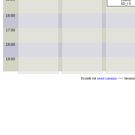
(IWIN)
SD_I 6
16:00
17:00
18:00
19:00
Erstellt mit
sked campus
~~~ Veranst