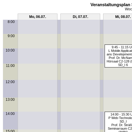
Veranstaltungsplan 
Woch
Mo, 06.07.
Di, 07.07.
Mi, 08.07.
8:00
9:00
9:45 - 11:15 U
10:00
L Mobile Applica
ans Development
Prof. Dr. McNa
Hörsaal C2-128 (
SD_I 6
11:00
12:00
13:00
14:00
14:00 - 15:30 
P Web-Technolo
SD_I
Prof. Dr. Strä
Seminarraum C2
15:00