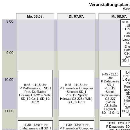
Veranstaltungsplan 
Woch
Mo, 06.07.
Di, 07.07.
Mi, 08.07.
8:00
8:00 
U
L Ge
as
For
Lang
SD
Eng
Hör
9:00
C2-
(IW
SD_I 
9:4
9:45 - 11:15
11:1
Uhr
10:00
L Ge
P Databases
as
9:45 - 11:15 Uhr
9:45 - 11:15 Uhr
SD_I
For
P Mathematics II SD_I
P Theoretical Computer
Prof. Dr.
Lang
Prof. Dr. Radke
Science SD_I
Sprick
SD
Hörsaal C2-226 (IWIN)
Prof. Dr. Sprick
Seminarraum
Eng
SD_I 2 Gr. 1, SD_I 2
Hörsaal C2-226 (IWIN)
C2-227
Hör
Gr. 2
SD_I 2 Gr. 1
(IWIN)
C2-
IAS SoSe
(IW
Englisch,
11:00
SD_I 
SD_I 2 Gr. 1
11:30 - 13:00 Uh
11:30 - 13:00 Uhr
11:30 - 13:00 Uhr
P Databases SD
L Mathematics II SD_I
P Theoretical Computer