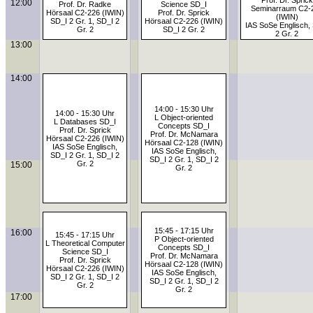
Prof. Dr. Sprick
12:00
Prof. Dr. Radke
Science SD_I
Seminarraum C2-
Hörsaal C2-226 (IWIN)
Prof. Dr. Sprick
(IWIN)
SD_I 2 Gr. 1, SD_I 2
Hörsaal C2-226 (IWIN)
IAS SoSe Englisch,
Gr. 2
SD_I 2 Gr. 2
2 Gr. 2
13:00
14:00
14:00 - 15:30 Uhr
14:00 - 15:30 Uhr
L Object-oriented
L Databases SD_I
Concepts SD_I
Prof. Dr. Sprick
Prof. Dr. McNamara
Hörsaal C2-226 (IWIN)
Hörsaal C2-128 (IWIN)
IAS SoSe Englisch,
IAS SoSe Englisch,
SD_I 2 Gr. 1, SD_I 2
SD_I 2 Gr. 1, SD_I 2
Gr. 2
15:00
Gr. 2
15:45 - 17:15 Uhr
16:00
15:45 - 17:15 Uhr
P Object-oriented
L Theoretical Computer
Concepts SD_I
Science SD_I
Prof. Dr. McNamara
Prof. Dr. Sprick
Hörsaal C2-128 (IWIN)
Hörsaal C2-226 (IWIN)
IAS SoSe Englisch,
SD_I 2 Gr. 1, SD_I 2
SD_I 2 Gr. 1, SD_I 2
Gr. 2
Gr. 2
17:00