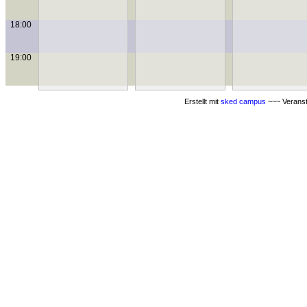
18:00
19:00
Erstellt mit
sked campus
~~~ Veranst