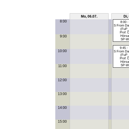
Mo, 06.07.
Di,
8:00
8:00 -
S From Dat
(FuP_
Prof. 
Hörsa
9:00
SP-W
9:45 -
10:00
S From Dat
(FuP_
Prof. 
Hörsa
SP-W
11:00
12:00
13:00
14:00
15:00