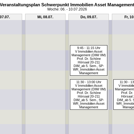
Veranstaltungsplan Schwerpunkt Immobilien Asset Managemen
Woche: 06. - 10.07.2026
 07.07.
Mi, 08.07.
Do, 09.07.
Fr, 10
9:45 - 11:15 Uhr
V Immobilien Asset
Management (DIM/ IIM)
Prof. Dr. Schöne
Hörsaal 20-211
DIM_ab 5. Sem., SP-
WR_Immobilien Asset
Management
11:30 - 13:00 Uhr
11:30 - 1
V Immobilien Asset
V Immobili
Management (DIM/ IIM)
Management 
Prof. Dr. Schöne
Prof. Dr
Hörsaal 20-211
Hörsaal 
DIM_ab 5. Sem., SP-
DIM_ab 5. 
WR_Immobilien Asset
WR_Immobil
Management
Manage