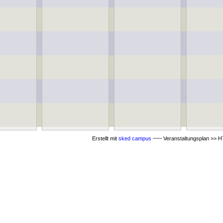
Erstellt mit
sked campus
~~~ Veranstaltungsplan >> HT