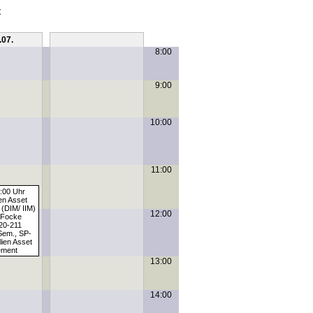
t
.07.
Sa, 11.07.
8:00
9:00
10:00
11:00
3:00 Uhr
en Asset
(DIM/ IIM)
12:00
. Focke
20-211
Sem., SP-
ien Asset
ment
13:00
14:00