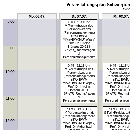
Veranstaltungsplan Schwerpun
Woch
Mo, 06.07.
Di, 07.07.
Mi, 08.07.
8:00
8:00 - 9:30 Uhr
V Rechtsfragen des
Personalwesens
(Personalmangement)
(BW/ BWR/
MiMa+BWKMU/ Wipsy)
Prof. Dr. Hirdina
Hörsaal 20-213
9:00
SP-WR_Rechtsfragen
d.
Personalmanagements
9:45 - 11:15 Uhr
9:45 - 11:15 U
V Rechtsfragen des
V Rechtsfragen
10:00
Personalwesens
Personalwese
(Personalmangement)
(Personalmange
(BW/ BWR/
(BW/ BWR/
MiMa+BWKMU/ Wipsy)
MiMa+BWKMU/ W
Prof. Dr. Hirdina
Prof. Dr. Hirdi
Hörsaal 20-111
Hörsaal 20-1
SP-WR_Rechtsfragen
SP-WR_Rechtsfr
d.
d.
11:00
Personalmanagements
Personalmanage
11:30 - 13:00 Uhr
11:30 - 13:00 
V Personalwirtschaft
S Fall-/Projektstu
(Personalmanagement)
Personalmanage
(BW/ BWR/
(BW/ BWR/
12:00
MiMa+BWKMU/ Wipsy)
MiMa+BWKMU/ W
Prof. Dr. Achenbach
Prof. Dr. Hirdi