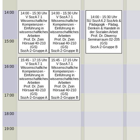
14:00
14:00 - 15:30 Uhr
14:00 - 15:30 Uhr
V SozA 7.1
V SozA 7.1
14:00 - 15:30 Uhr
Wissenschafliche
Wissenschafliche
SU SozA 6.2 SozArb &
Kompetenzen -
Kompetenzen -
Pädagogik - Pädag.
Einführung in
Einführung in
Denken & Handeln in
wissenschaftliches
wissenschaftliches
der Sozialen Arbeit
Arbeiten
Arbeiten
Prof. Dr. Diwersy
Prof. Dr. Zein
Prof. Dr. Zein
Seminarraum 02-205
15:00
Hörsaal 40-210
Hörsaal 40-210
(GS)
(GS)
(GS)
SozA-2-Gruppe B
SozA-2-Gruppe A
SozA-2-Gruppe B
15:45 - 17:15 Uhr
15:45 - 17:15 Uhr
V SozA 7.1
V SozA 7.1
16:00
Wissenschafliche
Wissenschafliche
Kompetenzen -
Kompetenzen -
Einführung in
Einführung in
wissenschaftliches
wissenschaftliches
Arbeiten
Arbeiten
Prof. Dr. Zein
Prof. Dr. Zein
Hörsaal 40-210
Hörsaal 40-210
(GS)
(GS)
17:00
SozA-2-Gruppe A
SozA-2-Gruppe B
18:00
19:00