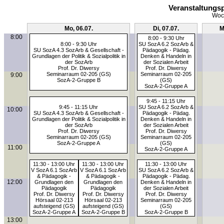
Veranstaltungsp
Woch
Mo, 06.07.
Di, 07.07.
M
8:00
8:00 - 9:30 Uhr
8:00 - 9:30 Uhr
SU SozA 6.2 SozArb &
SU SozA 4.3 SozArb & Gesellschaft -
Pädagogik - Pädag.
Grundlagen der Politik & Sozialpolitik in
Denken & Handeln in
der SozArb
der Sozialen Arbeit
Prof. Dr. Diwersy
Prof. Dr. Diwersy
Seminarraum 02-205 (GS)
Seminarraum 02-205
9:00
SozA-2-Gruppe B
(GS)
SozA-2-Gruppe A
9:45 - 11:15 Uhr
9:45 - 11:15 Uhr
SU SozA 6.2 SozArb &
10:00
SU SozA 4.3 SozArb & Gesellschaft -
Pädagogik - Pädag.
Grundlagen der Politik & Sozialpolitik in
Denken & Handeln in
der SozArb
der Sozialen Arbeit
Prof. Dr. Diwersy
Prof. Dr. Diwersy
Seminarraum 02-205 (GS)
Seminarraum 02-205
SozA-2-Gruppe A
(GS)
11:00
SozA-2-Gruppe A
11:30 - 13:00 Uhr
11:30 - 13:00 Uhr
11:30 - 13:00 Uhr
V SozA 6.1 SozArb
V SozA 6.1 SozArb
SU SozA 6.2 SozArb &
& Pädagogik -
& Pädagogik -
Pädagogik - Pädag.
12:00
Grundlagen den
Grundlagen den
Denken & Handeln in
Pädagogik
Pädagogik
der Sozialen Arbeit
Prof. Dr. Diwersy
Prof. Dr. Diwersy
Prof. Dr. Diwersy
Hörsaal 02-213
Hörsaal 02-213
Seminarraum 02-205
aufsteigend (GS)
aufsteigend (GS)
(GS)
SozA-2-Gruppe A
SozA-2-Gruppe B
SozA-2-Gruppe B
13:00