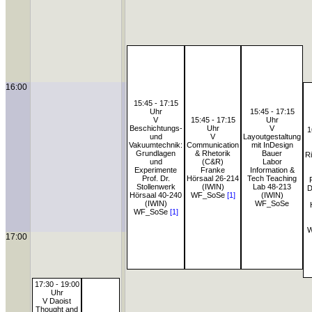
16:00
15:45 - 17:15
Uhr
15:45 - 17:15
V
15:45 - 17:15
Uhr
Beschichtungs-
Uhr
V
1
und
V
Layoutgestaltung
Vakuumtechnik:
Communication
mit InDesign
Grundlagen
& Rhetorik
Bauer
R
und
(C&R)
Labor
Experimente
Franke
Information &
Prof. Dr.
Hörsaal 26-214
Tech Teaching
Stollenwerk
(IWIN)
Lab 48-213
D
Hörsaal 40-240
WF_SoSe
[1]
(IWIN)
(IWIN)
WF_SoSe
WF_SoSe
[1]
W
17:00
17:30 - 19:00
Uhr
V Daoist
Thought and