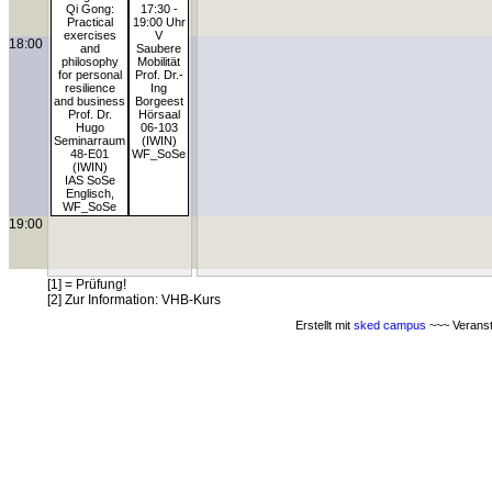
Qi Gong:
17:30 -
Practical
19:00 Uhr
exercises
V
18:00
and
Saubere
philosophy
Mobilität
for personal
Prof. Dr.-
resilience
Ing
and business
Borgeest
Prof. Dr.
Hörsaal
Hugo
06-103
Seminarraum
(IWIN)
48-E01
WF_SoSe
(IWIN)
IAS SoSe
Englisch,
WF_SoSe
19:00
[1] = Prüfung!
[2] Zur Information: VHB-Kurs
Erstellt mit
sked campus
~~~ Veranst