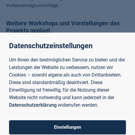
Verbesserungsvorschläge.
Weitere Workshops und Vorstellungen des
Projekts geplant
Datenschutzeinstellungen
Mit der ersten öffentlich verfügbaren Version der Software
ist es nun möglich, digitale Lernwelten außerhalb des
Um Ihnen den bestmöglichen Service zu bieten und die
Verbundes zu erstellen und zu verwenden. Weitere
Leistungen der Website zu verbessern, nutzen wir
Vorstellungen und Workshops sind für die kommenden
Cookies – sowohl eigene als auch von Drittanbietern.
Monate geplant – beispielhaft sei hier die Fachtagung der GI
Diese sind standardmäßig deaktiviert. Diese
Fachgruppe Bildungstechnologien (DELFI) genannt. Dabei
sollen zum einen interessierte Lehrende über die
Einwilligung ist freiwillig, für die Nutzung dieser
Einsatzmöglichkeiten von AdLer informiert werden. Zum
Website nicht notwendig und kann jederzeit in der
anderen erhofft sich das Projektteam weitere Anregungen
Datenschutzerklärung
widerrufen werden.
und Impulse aus den Diskussionen in den Workshops, die in
die Weiterentwicklung des Projekts einfließen sollen.
Einstellungen
An dem Projekt AdLer sind die TH Aschaffenburg, die