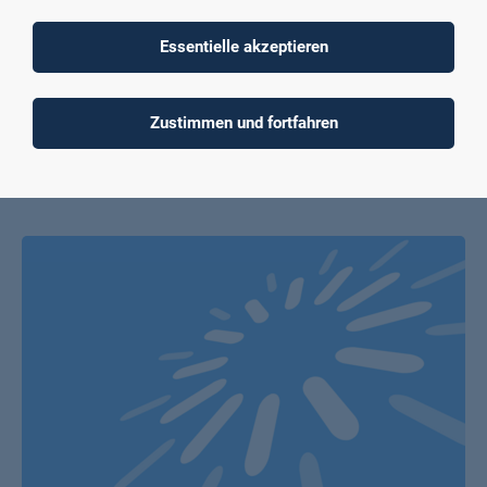
Hochschule Kempten als Verbundpartnerin sowie als
Kooperationspartner das zfh – Zentrum für Fernstudien im
Essentielle akzeptieren
Hochschulverbund beteiligt. Weitere Informationen über das
Projekt können der Website
www.projekt-adler.eu
entnommen werden. Gefördert wird das Projekt AdLer durch
Zustimmen und fortfahren
die Stiftung Innovation in der Hochschullehre,
Treuhandstiftung in Trägerschaft der Toepfer Stiftung
gGmbH.