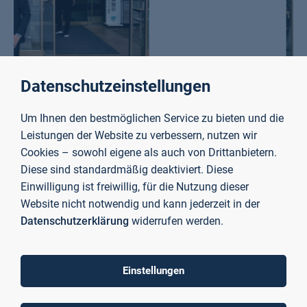
Datenschutzeinstellungen
Um Ihnen den bestmöglichen Service zu bieten und die
Leistungen der Website zu verbessern, nutzen wir
Doktorand Timm Sauer
Cookies – sowohl eigene als auch von Drittanbietern.
Diese sind standardmäßig deaktiviert. Diese
Weltkongress für Regelungstechnik in Japan
Einwilligung ist freiwillig, für die Nutzung dieser
Website nicht notwendig und kann jederzeit in der
Direkt nach der CoDIT ging es für Timm Sauer gemeinsam
Datenschutzerklärung
widerrufen werden.
mit Luca Spielmann, ebenfalls Doktorand im Labor für
Simulation, Steuerung und Regelung, weiter zum 22.
International Federation of Automatic Control (IFAC) World
Einstellungen
Congress 2023. Dieser fand vom 9. bis 14. Juli 2023 in
Yokohama, Japan statt. Der IFAC Weltkongress stellt mit