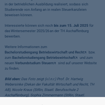
in der betrieblichen Ausbildung realisiert, sodass sich
Studierende von Anfang an in realen Steuerkanzleien
beweisen können.
Interessierte können sich noch
bis zum 15. Juli 2025
für
das Wintersemester 2025/26 an der TH Aschaffenburg
bewerben.
Weitere Informationen zum
Bachelorstudiengang Betriebswirtschaft und Recht
bzw.
zum
Bachelorstudiengang Betriebswirtschaft
und zum
neuen
Verbundstudium Steuern
sind auf unserer Website
zu finden.
Bild oben:
Das Foto zeigt (v.l.n.r.) Prof. Dr. Hartwig
Webersinke (Dekan der Fakultät Wirtschaft und Recht, TH
AB), Nicole Kraus (StRin, Staatl. Berufsschule 2
Aschaffenburg), Sophia Zimmermann (StRin, Staatl.
Berufsschule 2 Aschaffenburg), Schulleiter Armin Bick (OStD,