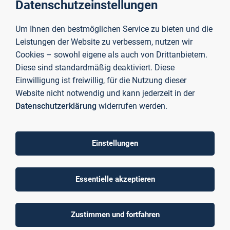
Staatl. Berufsschule 2 Aschaffenburg), Prof. Dr. Eva-Maria
Datenschutzeinstellungen
Beck-Meuth (Präsidentin, TH AB) und Prof. Dr. Annemarie
Butz-Seidl (Prodekanin der Fakultät Wirtschaft und Recht)
Um Ihnen den bestmöglichen Service zu bieten und die
nach der Vertragsunterzeichnung an der Hochschule.
Leistungen der Website zu verbessern, nutzen wir
Cookies – sowohl eigene als auch von Drittanbietern.
Diese sind standardmäßig deaktiviert. Diese
Einwilligung ist freiwillig, für die Nutzung dieser
Website nicht notwendig und kann jederzeit in der
Datenschutzerklärung
widerrufen werden.
Einstellungen
Essentielle akzeptieren
Betriebswirtschaft
Zustimmen und fortfahren
Mehr erfahren