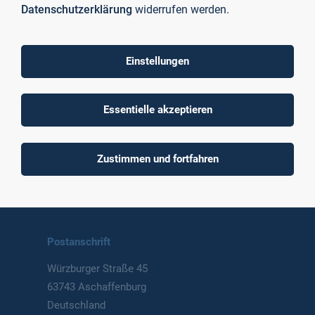
Datenschutzerklärung
widerrufen werden.
Einstellungen
To top
Essentielle akzeptieren
Technische Hochschule
Zustimmen und fortfahren
Aschaffenburg
University of Applied Sciences
Postanschrift
Würzburger Straße 45
63743 Aschaffenburg
Deutschland