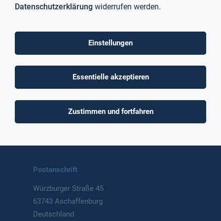
Datenschutzerklärung
widerrufen werden.
Einstellungen
To top
Essentielle akzeptieren
Technische Hochschule
Zustimmen und fortfahren
Aschaffenburg
University of Applied Sciences
Postanschrift
Würzburger Straße 45
63743 Aschaffenburg
Deutschland