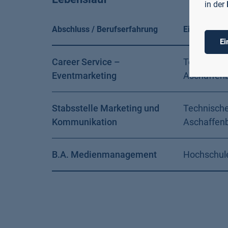
in der
Abschluss / Berufserfahrung
Einrichtung 
Ei
Career Service –
Technisch
Eventmarketing
Aschaffen
Stabsstelle Marketing und
Technisch
Kommunikation
Aschaffen
B.A. Medienmanagement
Hochschul