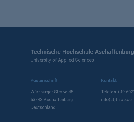
Technische Hochschule Aschaffenburg
University of Applied Sciences
Postanschrift
Kontakt
Würzburger Straße 45
Telefon
+49 602
63743 Aschaffenburg
info(at)th-ab.de
Deutschland