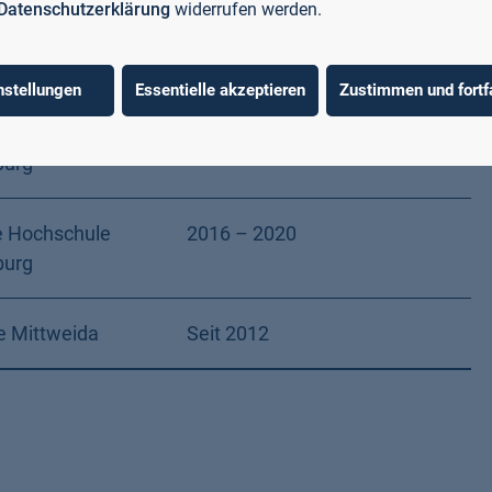
Datenschutzerklärung
widerrufen werden.
/ Firma
Zeitraum
nstellungen
Essentielle akzeptieren
Zustimmen und fortf
e Hochschule
Seit 2020
burg
e Hochschule
2016 – 2020
burg
e Mittweida
Seit 2012