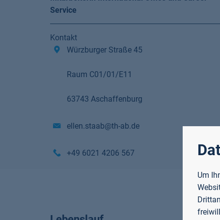
Service
Kontakt
Würzburger Straße 45
Raum C01/01/E11
63743 Aschaffenburg
ellen.staab@th-ab.de
Dat
+49 6021 4206 567
Um Ihn
Websit
Dritta
freiwi
Lebenslauf