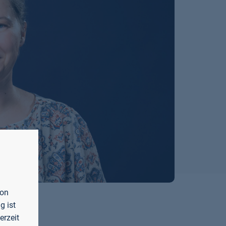
von
g ist
erzeit