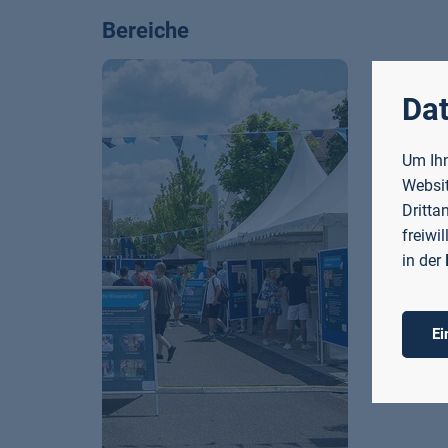
Bereiche
Dat
Um Ihn
Websit
Dritta
freiwi
in der
Ei