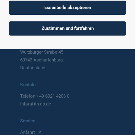
Technische Hochschule
Essentielle akzeptieren
Aschaffenburg
University of Applied Sciences
Zustimmen und fortfahren
Postanschrift
Würzburger Straße 45
63743 Aschaffenburg
Deutschland
Kontakt
Telefon
+49 6021 4206 0
info(at)th-ab.de
Service
Anfahrt