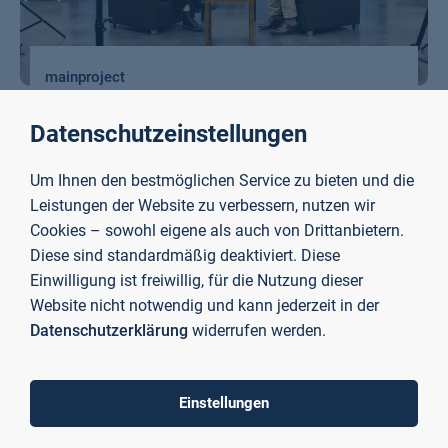
mainproject
Wissenstransferprojekt mit den Schwerpunkten Digitale
Datenschutzeinstellungen
Transformation, Nachhaltigkeit und Agile Transition zur
Stärkung der Wettbewerbsfähigkeit von KMU in der Region
Bayerischer Untermain.
Um Ihnen den bestmöglichen Service zu bieten und die
Leistungen der Website zu verbessern, nutzen wir
Cookies – sowohl eigene als auch von Drittanbietern.
Mehr erfahren
Diese sind standardmäßig deaktiviert. Diese
Einwilligung ist freiwillig, für die Nutzung dieser
Website nicht notwendig und kann jederzeit in der
Datenschutzerklärung
widerrufen werden.
To top
Einstellungen