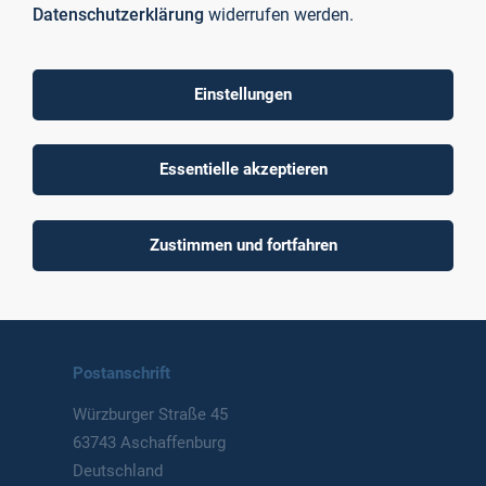
Datenschutzerklärung
widerrufen werden.
Einstellungen
To top
Essentielle akzeptieren
Technische Hochschule
Zustimmen und fortfahren
Aschaffenburg
University of Applied Sciences
Postanschrift
Würzburger Straße 45
63743 Aschaffenburg
Deutschland