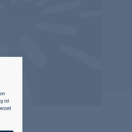
von
g ist
erzeit