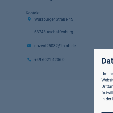
Kontakt
Würzburger Straße 45
63743 Aschaffenburg
dozent25032@th-ab.de
Dat
+49 6021 4206 0
Um Ihn
Websit
Dritta
freiwi
in der