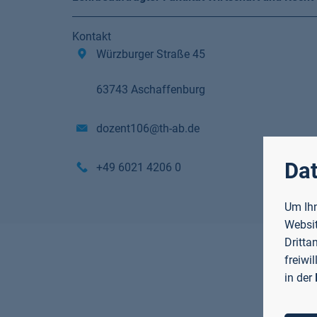
Kontakt
Würzburger Straße 45
63743 Aschaffenburg
dozent106@th-ab.de
Dat
+49 6021 4206 0
Um Ihn
Websit
Dritta
freiwi
in der