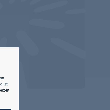
von
g ist
erzeit