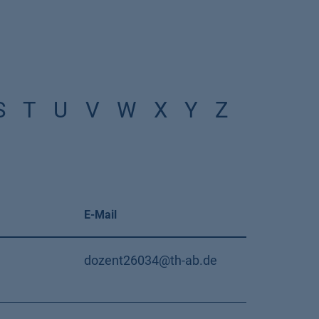
S
T
U
V
W
X
Y
Z
E-Mail
dozent26034@th-ab.de