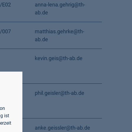
/E02
anna-lena.gehrig@th-
ab.de
/007
matthias.gehrke@th-
ab.de
kevin.geis@th-ab.de
/220
phil.geisler@th-ab.de
von
g ist
erzeit
/309
anke.geissler@th-ab.de