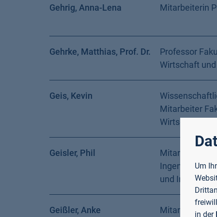
Gehrig, Anna-Lena
Mitarbeiterin 
Gehrke, Matthias, Prof. Dr.
Professor Faku
Wirtschaft und
Geis, Kevin
Wissenschaftli
Mitarbeiter Fak
Wirtschaft und
Dat
Geisler, Phil
Mitarbeiter Fak
Ingenieurwiss
Um Ihn
Websit
und Informatik
Dritta
freiwi
Geißler, Anke
Mitarbeiterin
in der