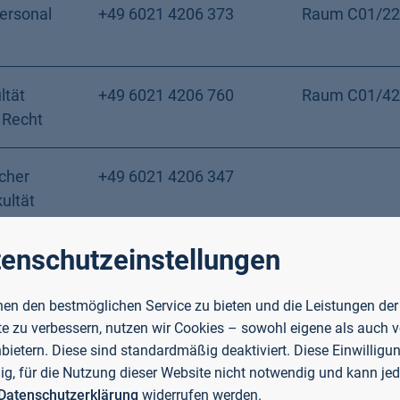
Personal
+49 6021 4206 373
Raum C01/22
ltät
+49 6021 4206 760
Raum C01/42
 Recht
cher
+49 6021 4206 347
ultät
 Recht
enschutzeinstellungen
ultät
+49 6021 4206 0
Raum C01/26
enschaften
en den bestmöglichen Service zu bieten und die Leistungen der
e zu verbessern, nutzen wir Cookies – sowohl eigene als auch 
nbietern. Diese sind standardmäßig deaktiviert. Diese Einwilligun
llig, für die Nutzung dieser Website nicht notwendig und kann jed
+49 6021 4206 638
Raum C01/48
Datenschutzerklärung
widerrufen werden.