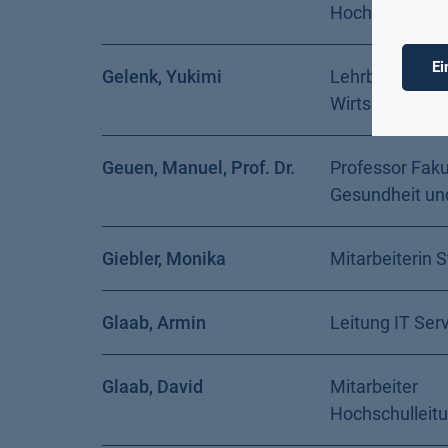
Hochschulleit
Ei
Gelenk, Yukimi
Lehrbeauftragt
Wirtschaft und
Geuen, Manuel, Prof. Dr.
Professor Faku
Gesundheit un
Giebler, Monika
Mitarbeiterin 
Glaab, Armin
Leitung IT Ser
Glaab, David
Mitarbeiter
Hochschulleit