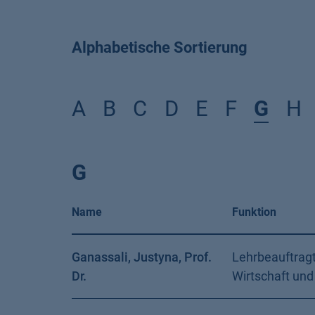
Alphabetische Sortierung
A
B
C
D
E
F
G
H
G
Name
Funktion
Ganassali, Justyna, Prof.
Lehrbeauftragt
Dr.
Wirtschaft und