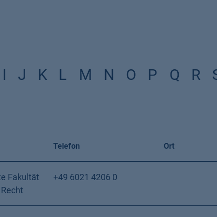
I
J
K
L
M
N
O
P
Q
R
Telefon
Ort
e Fakultät
+49 6021 4206 0
 Recht