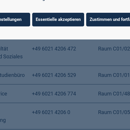
ung
nstellungen
Essentielle akzeptieren
Zustimmen und fortf
e Fakultät
+49 6021 4206 0
 Recht
ltät
+49 6021 4206 472
Raum C01/02
d Soziales
Studienbüro
+49 6021 4206 529
Raum C01/01
vice
+49 6021 4206 774
Raum C01/48
+49 6021 4206 0
Raum C01/05
ung