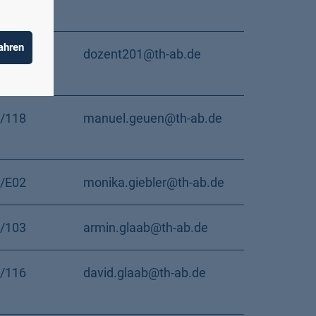
ahren
dozent201@th-ab.de
/118
manuel.geuen@th-ab.de
/E02
monika.giebler@th-ab.de
/103
armin.glaab@th-ab.de
/116
david.glaab@th-ab.de