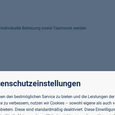
n. Individuelle Betreuung sowie Teamwork werden
s. Im Masterprojekt tauchst du tief in aktuelle
enschutzeinstellungen
tschritts. Du arbeitest aktiv an Lösungen für die
en den bestmöglichen Service zu bieten und die Leistungen der
e zu verbessern, nutzen wir Cookies – sowohl eigene als auch 
ng und Zugang zu einem starken Netzwerk aus
nbietern. Diese sind standardmäßig deaktiviert. Diese Einwilligun
hnischer Expertise entwickelst du