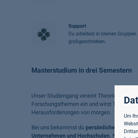
Support
Du arbeitest in kleinen Gruppe
großgeschrieben.
Masterstudium in drei Semestern
Unser Studiengang vereint Theorie und Praxi
Dat
Forschungsthemen ein und wirst Teil des For
Herausforderungen von morgen.
Um Ihn
Websit
Bei uns bekommst du
persönliche Betreuu
Dritta
Unternehmen und Hochschulen
. Neben tec