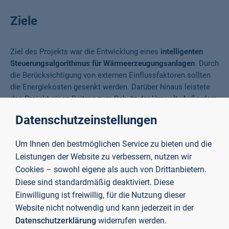
Ziele
Ziel des Projekts war die Entwicklung eines
intelligenten
Steuerungsalgorithmus für Wärmeerzeugungsanlagen
. Durch
die Berücksichtigung von externen Einflussfaktoren sollten
die Energiekosten gesenkt werden. Darüber hinaus leistete
das Projekt einen Beitrag zum Schutz der Umwelt. Außerdem
wurden herstellerübergreifende Überwachungs- und
Datenschutzeinstellungen
Analysewerkzeuge zur
Bewertung des Betriebs von
Heizungsanlagen
implementiert.
Um Ihnen den bestmöglichen Service zu bieten und die
Leistungen der Website zu verbessern, nutzen wir
Cookies – sowohl eigene als auch von Drittanbietern.
Links
Diese sind standardmäßig deaktiviert. Diese
Einwilligung ist freiwillig, für die Nutzung dieser
Website nicht notwendig und kann jederzeit in der
Kontakt
Datenschutzerklärung
widerrufen werden.