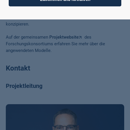
angepasst. Zusätzlich erstellt das HASKI-System für
die
Lehrenden einen Report der Lernaktivitäten
. Darauf
aufbauend können die Lehrenden die nächsten Lernräume
konzipieren.
Auf der gemeinsamen
Projektwebsite
des
Forschungskonsortiums erfahren Sie mehr über die
angewendeten Modelle.
Kontakt
Projektleitung