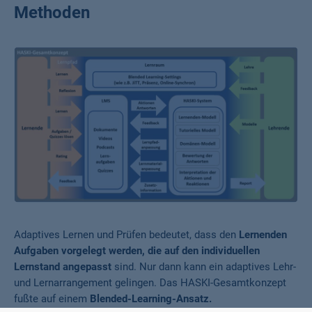
Methoden
Adaptives Lernen und Prüfen bedeutet, dass den
Lernenden
Aufgaben vorgelegt werden, die auf den individuellen
Lernstand angepasst
sind. Nur dann kann ein adaptives Lehr-
und Lernarrangement gelingen. Das HASKI-Gesamtkonzept
fußte auf einem
Blended-Learning-Ansatz.