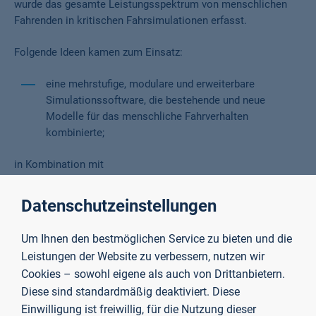
wurde das gesamte Leistungsspektrum von menschlichen
Fahrenden in kritischen Fahrsimulationen erfasst.
Folgende Ideen kamen zum Einsatz:
eine mehrstufige, modulare und erweiterbare
Simulationssoftware, die bestehende und neue
Modelle für das menschliche Fahrverhalten
kombinierte;
in Kombination mit
einer innovativen, disziplinübergreifenden Methodik,
Datenschutzeinstellungen
um die große Ungewissheit sowohl im menschlichen
Verhalten als auch in den Anwendungsfällen zu
Um Ihnen den bestmöglichen Service zu bieten und die
berücksichtigen.
Leistungen der Website zu verbessern, nutzen wir
Cookies – sowohl eigene als auch von Drittanbietern.
Die Ungewissheit wurde beurteilt, um zu prüfen, inwieweit die
Diese sind standardmäßig deaktiviert. Diese
Modelleingaben, -parameter und -struktur gerechtfertigt sind.
Einwilligung ist freiwillig, für die Nutzung dieser
Außerdem konnte damit evaluiert werden, wie Expertinnen