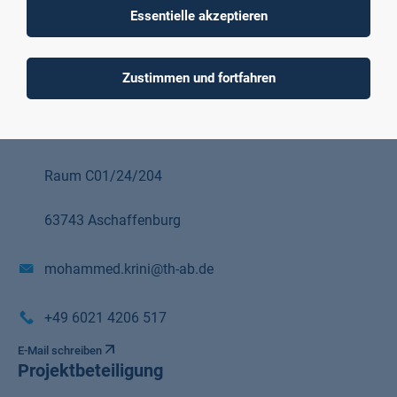
Essentielle akzeptieren
Prof. Dr.-Ing. Mohammed Krini
Zustimmen und fortfahren
Professor Fakultät Ingenieurwissenschaften und Informatik
Würzburger Straße 45
Raum C01/24/204
63743 Aschaffenburg
mohammed.krini@th-ab.de
+49 6021 4206 517
E-Mail schreiben
Projektbeteiligung