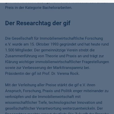
gif-Preis vertreten: 2024 gewann Sina Weisbecker den dritten
Preis in der Kategorie Bachelorarbeiten.
Der Researchtag der gif
Die Gesellschaft für Immobilienwirtschaftliche Forschung
e.V. wurde am 15. Oktober 1993 gegründet und hat heute rund
1.500 Mitglieder. Der gemeinnützige Verein strebt die
Zusammenführung von Theorie und Praxis an und trägt zur
Klärung wichtiger immobilienwirtschaftlicher Fragestellungen
sowie zur Verbesserung der Markttransparenz bei.
Präsidentin der gif ist Prof. Dr. Verena Rock.
Mit der Verleihung aller Preise stärkt die gif e.V. ihren
Anspruch, Forschung, Praxis und Politik enger miteinander zu
verknüpfen und die Immobilienwirtschaft mit
wissenschaftlicher Tiefe, technologischer Innovation und
gesellschaftlicher Verantwortung weiterzuentwickeln. Der