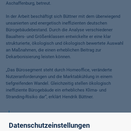
Aschaffenburg, betreut.
In der Arbeit beschäftigt sich Büttner mit dem überwiegend
unsanierten und energetisch ineffizienten deutschen
Bürogebäudebestand. Durch die Analyse verschiedener
Baualters- und Größenklassen entwickelte er eine klar
strukturierte, ökologisch und ökologisch bewertete Auswahl
an Maßnahmen, die einen erheblichen Beitrag zur
Dekarbonisierung leisten können.
„Das Bürosegment steht durch Homeoffice, veränderte
Nutzeranforderungen und die Marktabkühlung in einem
tiefgreifenden Wandel. Gleichzeitig stellen ökologisch
ineffiziente Bürogebäude ein erhebliches Klima- und
Stranding-Risiko dar“, erklärt Hendrik Büttner.
„
Deshalb wollte ich herausfinden, welche
Maßnahmen sowohl ökologisch wirksam als auch
Datenschutzeinstellungen
wirtschaftlich tragfähig sind. Die Kombination aus