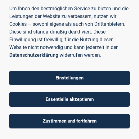
datenbasierter Analyse, Nachhaltigkeitsforschung
Um Ihnen den bestmöglichen Service zu bieten und die
und immobilienökonomischer Perspektive hat mich
Leistungen der Website zu verbessern, nutzen wir
motiviert, dieses Thema wissenschaftlich vertieft
Cookies – sowohl eigene als auch von Drittanbietern.
zu bearbeiten.
“
Diese sind standardmäßig deaktiviert. Diese
Einwilligung ist freiwillig, für die Nutzung dieser
Hendrik Büttner
Website nicht notwendig und kann jederzeit in der
Datenschutzerklärung
widerrufen werden.
Erfolg für die TH Aschaffenburg
Einstellungen
Der Erfolg unterstreicht die hohe Qualität der Lehre und
Forschung im Bereich
digitales Immobilienmanagement
an der TH Aschaffenburg und zeigt erneut, dass die
Essentielle akzeptieren
Hochschule ihre Studierenden sehr gut auf die
wissenschaftlichen und technologischen Zukunftsfragen der
Branche vorbereitet.
Zustimmen und fortfahren
Auch im vergangenen Jahr war die TH Aschaffenburg beim