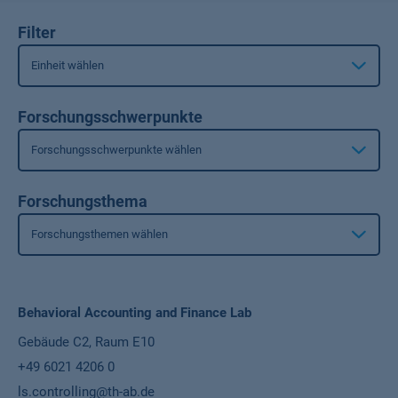
Filter
Einheit wählen
Forschungsschwerpunkte
Forschungsschwerpunkte wählen
Forschungsthema
Forschungsthemen wählen
Name
Behavioral Accounting and Finance Lab
Ort
Gebäude C2, Raum E10
Telefon
+49 6021 4206 0
E-Mail
ls.controlling@th-ab.de