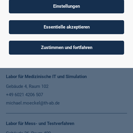
+49 6021 4206 811
Einstellungen
michael.eley@th-ab.de
Essentielle akzeptieren
Labor für Mechatronische Systeme: MeSys
Gebäude 40, Raum E10
Zustimmen und fortfahren
+49 6021 4206 966
alexander.czinki@th-ab.de
Labor für Medizinische IT und Simulation
Gebäude 4, Raum 102
+49 6021 4206 507
michael.moeckel@th-ab.de
Labor für Mess- und Testverfahren