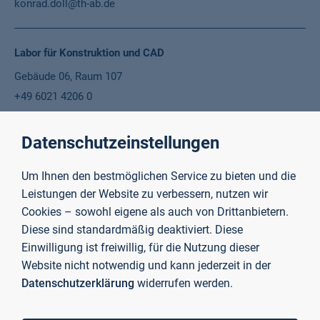
konrad.doll@th-ab.de
Labor für Konstruktion und CAD
Gebäude 06, Raum 107
+49 6021 4206 0
martin.bothen@th-ab.de
Datenschutzeinstellungen
Labor für kooperative automatisierte Verkehrssysteme
Um Ihnen den bestmöglichen Service zu bieten und die
Gebäude 26, Raum 409
Leistungen der Website zu verbessern, nutzen wir
+49 6021 4206 720
Cookies – sowohl eigene als auch von Drittanbietern.
Diese sind standardmäßig deaktiviert. Diese
konrad.doll@th-ab.de
Einwilligung ist freiwillig, für die Nutzung dieser
Website nicht notwendig und kann jederzeit in der
Labor für Logistik
Datenschutzerklärung
widerrufen werden.
Gebäude 40, Raum 110