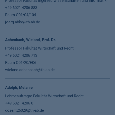
Funktion
Professor Fakultät Ingenieurwissenschaften und Informatik
Telefon
+49 6021 4206 883
Ort
Raum C01/04/104
E-Mail
joerg.abke@th-ab.de
Achenbach, Wieland, Prof. Dr.
Professor Fakultät Wirtschaft und Recht
+49 6021 4206 713
Raum C01/20/E06
wieland.achenbach@th-ab.de
Adolph, Melanie
Lehrbeauftragte Fakultät Wirtschaft und Recht
+49 6021 4206 0
dozent26029@th-ab.de