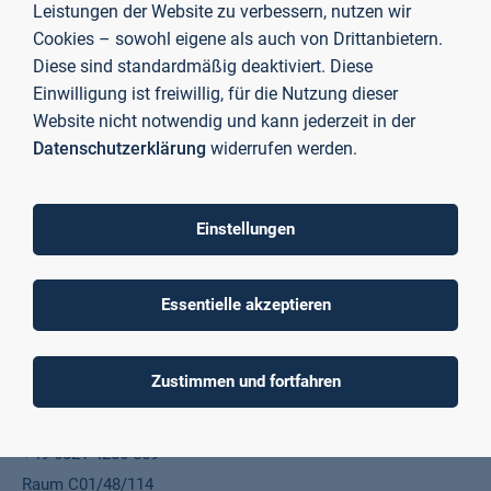
Leistungen der Website zu verbessern, nutzen wir
Informatik
Cookies – sowohl eigene als auch von Drittanbietern.
+49 6021 4206 511
Diese sind standardmäßig deaktiviert. Diese
Raum C01/04/E02
Einwilligung ist freiwillig, für die Nutzung dieser
stephanie.albert@th-ab.de
Website nicht notwendig und kann jederzeit in der
Datenschutzerklärung
widerrufen werden.
Alm, Wolfgang, Prof. Dr.-Ing.
Professor Fakultät Wirtschaft und Recht
Einstellungen
+49 6021 4206 796
Raum C01/20/207
Essentielle akzeptieren
wolfgang.alm@th-ab.de
Zustimmen und fortfahren
Alsbei, Muaz
Mitarbeiter IT Service
+49 6021 4206 569
Raum C01/48/114