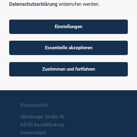
Datenschutzerklärung
widerrufen werden.
Einstellungen
To top
Essentielle akzeptieren
Technische Hochschule
Zustimmen und fortfahren
Aschaffenburg
University of Applied Sciences
Postanschrift
Würzburger Straße 45
63743 Aschaffenburg
Deutschland