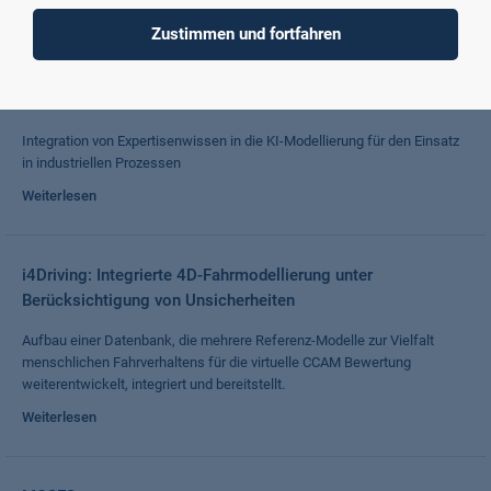
Weiterlesen
Zustimmen und fortfahren
Exkimo
Integration von Expertisenwissen in die KI-Modellierung für den Einsatz
in industriellen Prozessen
Weiterlesen
i4Driving: Integrierte 4D-Fahrmodellierung unter
Berücksichtigung von Unsicherheiten
Aufbau einer Datenbank, die mehrere Referenz-Modelle zur Vielfalt
menschlichen Fahrverhaltens für die virtuelle CCAM Bewertung
weiterentwickelt, integriert und bereitstellt.
Weiterlesen