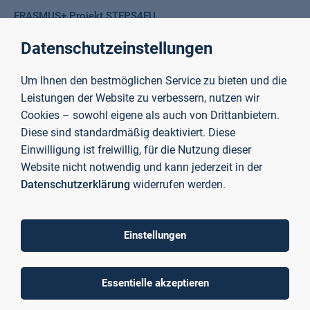
ERASMUS+ Projekt STEPS4EU
Verbesserung des Gesamterfolgs bei der Durchführung von
Datenschutzeinstellungen
Ingenieurprojekten in der EU durch Ausbau übergreifender Kompetenzen
aller Teammitglieder.
Um Ihnen den bestmöglichen Service zu bieten und die
Weiterlesen
Leistungen der Website zu verbessern, nutzen wir
Cookies – sowohl eigene als auch von Drittanbietern.
Diese sind standardmäßig deaktiviert. Diese
KIsS
Einwilligung ist freiwillig, für die Nutzung dieser
Entwicklung einer themen- und anwendungsübergreifende Hard- und
Website nicht notwendig und kann jederzeit in der
Software-Plattform zur KI-gestützten Sensordatenanalyse
Datenschutzerklärung
widerrufen werden.
Weiterlesen
Einstellungen
mainproject
Wissenstransferprojekt mit den Schwerpunkten Digitale
Essentielle akzeptieren
Transformation, Nachhaltigkeit und Agile Transition zur Stärkung der
Wettbewerbsfähigkeit von KMU in der Region Bayerischer Untermain.