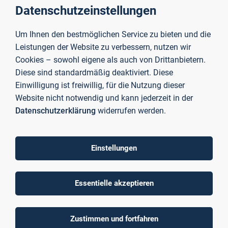
Datenschutzeinstellungen
Um Ihnen den bestmöglichen Service zu bieten und die
Leistungen der Website zu verbessern, nutzen wir
Cookies – sowohl eigene als auch von Drittanbietern.
Diese sind standardmäßig deaktiviert. Diese
Einwilligung ist freiwillig, für die Nutzung dieser
Website nicht notwendig und kann jederzeit in der
Datenschutzerklärung
widerrufen werden.
Studis zum Wohnen in AB
Einstellungen
Welche Stadtteile und umliegenden Ortschaften eignen sich
gut zum Wohnen während des Studiums? Die drei Studenten
Essentielle akzeptieren
Dennis, Luca und Philipp sprechen im
Podcast von Studis der TH AB
über Möglichkeiten bei der
Wohnungssuche.
Zustimmen und fortfahren