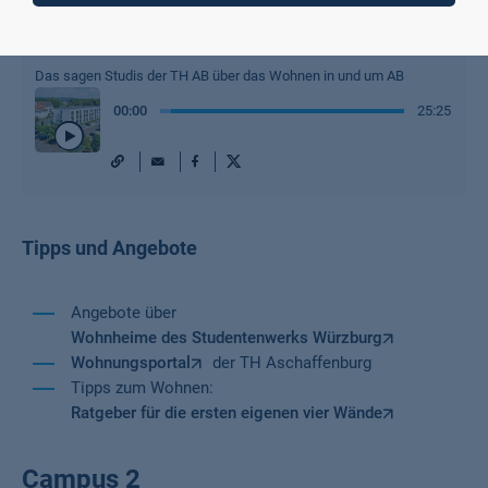
Wohnorte in und um Aschaffenburg
Das sagen Studis der TH AB über das Wohnen in und um AB
00
:
00
25:25
URL
Mail
Facebook
X
Play
/
Pause
Tipps und Angebote
Angebote über
Wohnheime des Studentenwerks Würzburg
Wohnungsportal
der TH Aschaffenburg
Tipps zum Wohnen:
Ratgeber für die ersten eigenen vier Wände
Campus 2