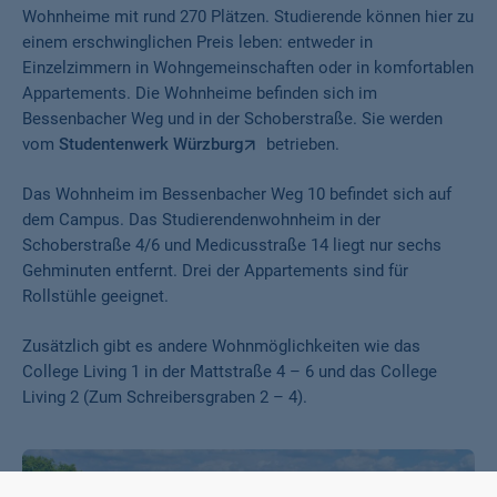
Wohnheime mit rund 270 Plätzen. Studierende können hier zu
einem erschwinglichen Preis leben: entweder in
Einzelzimmern in Wohngemeinschaften oder in komfortablen
Appartements. Die Wohnheime befinden sich im
Bessenbacher Weg und in der Schoberstraße. Sie werden
vom
Studentenwerk Würzburg
betrieben.
Das Wohnheim im Bessenbacher Weg 10 befindet sich auf
dem Campus. Das Studierendenwohnheim in der
Schoberstraße 4/6 und Medicusstraße 14 liegt nur sechs
Gehminuten entfernt. Drei der Appartements sind für
Rollstühle geeignet.
Zusätzlich gibt es andere Wohnmöglichkeiten wie das
College Living 1 in der Mattstraße 4 – 6 und das College
Living 2 (Zum Schreibersgraben 2 – 4).