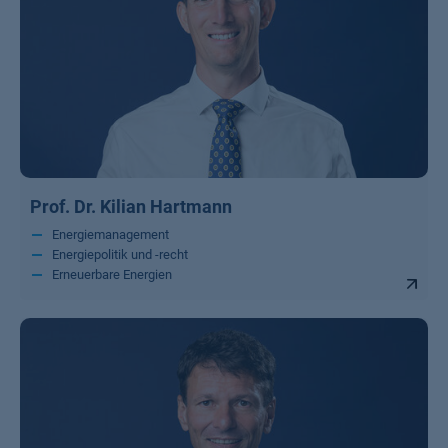
Prof. Dr. Kilian Hartmann
Energiemanagement
Energiepolitik und -recht
Erneuerbare Energien