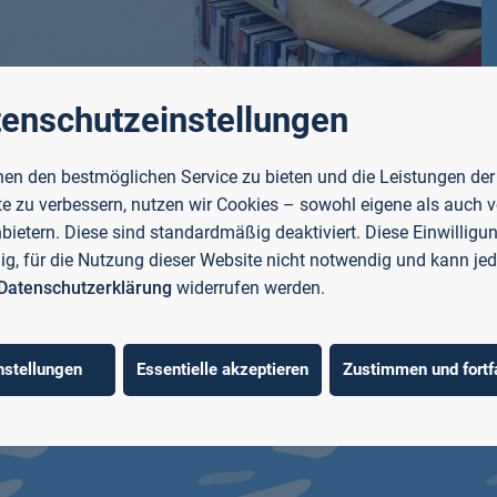
enschutzeinstellungen
läne |
Bibliothek
scher Kalender
en den bestmöglichen Service zu bieten und die Leistungen der
Mehr erfahren
e zu verbessern, nutzen wir Cookies – sowohl eigene als auch 
ahren
nbietern. Diese sind standardmäßig deaktiviert. Diese Einwilligun
llig, für die Nutzung dieser Website nicht notwendig und kann jed
Datenschutzerklärung
widerrufen werden.
nstellungen
Essentielle akzeptieren
Zustimmen und fortf