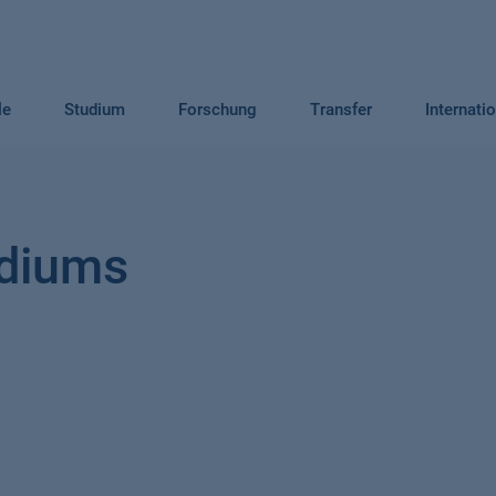
le
Studium
Forschung
Transfer
Internati
udiums