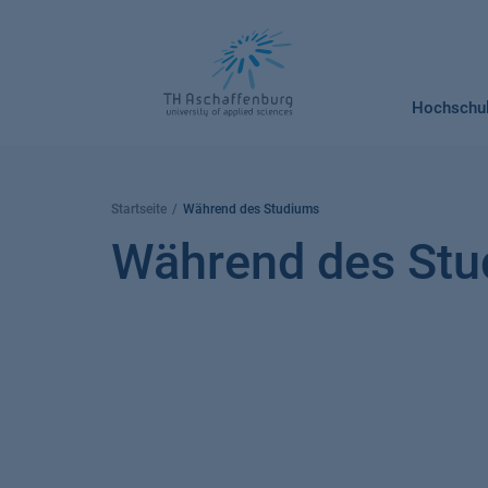
Springe
zum
Inhalt
Hochschu
Startseite
Während des Studiums
Während des St