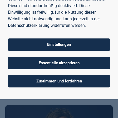
Diese sind standardmäßig deaktiviert. Diese
Mitarbeiterin Hochschulleitung
Einwilligung ist freiwillig, für die Nutzung dieser
Würzburger Straße 45
Website nicht notwendig und kann jederzeit in der
Datenschutzerklärung
widerrufen werden.
Raum C01/22/106
63743 Aschaffenburg
Einstellungen
simone.ritter@th-ab.de
Essentielle akzeptieren
+49 6021 4206 621
Zustimmen und fortfahren
E-Mail schreiben
Sekretariat Vizepräsidenten