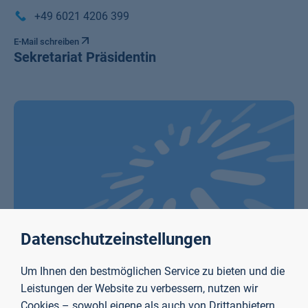
+49 6021 4206 399
E-Mail schreiben
Sekretariat Präsidentin
Datenschutzeinstellungen
Um Ihnen den bestmöglichen Service zu bieten und die
Leistungen der Website zu verbessern, nutzen wir
Simone Ritter
Cookies – sowohl eigene als auch von Drittanbietern.