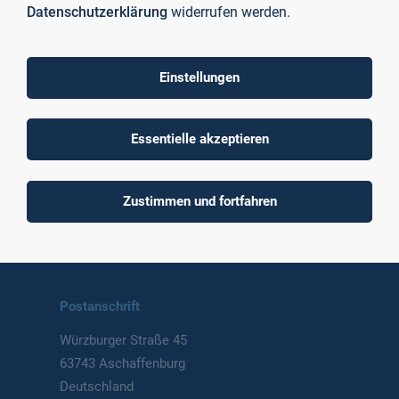
Datenschutzerklärung
widerrufen werden.
Einstellungen
To top
Essentielle akzeptieren
Technische Hochschule
Zustimmen und fortfahren
Aschaffenburg
University of Applied Sciences
Postanschrift
Würzburger Straße 45
63743 Aschaffenburg
Deutschland