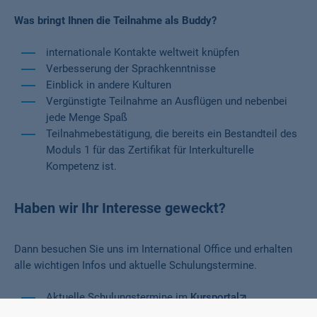
Was bringt Ihnen die Teilnahme als Buddy?
internationale Kontakte weltweit knüpfen
Verbesserung der Sprachkenntnisse
Einblick in andere Kulturen
Vergünstigte Teilnahme an Ausflügen und nebenbei
jede Menge Spaß
Teilnahmebestätigung, die bereits ein Bestandteil des
Moduls 1 für das Zertifikat für Interkulturelle
Kompetenz ist.
Haben wir Ihr Interesse geweckt?
Dann besuchen Sie uns im International Office und erhalten
alle wichtigen Infos und aktuelle Schulungstermine.
Aktuelle Schulungstermine im
Kursportal