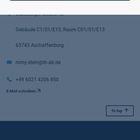
Mitarbeiterin International Office und Career Service
Würzburger Straße 45
Gebäude C1/01/E13, Raum C01/01/E13
63743 Aschaffenburg
romy.stein@th-ab.de
+49 6021 4206 850
E-Mail schreiben
To top