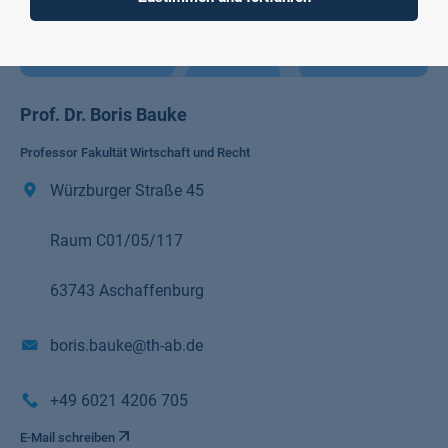
Prof. Dr. Boris Bauke
Professor Fakultät Wirtschaft und Recht
Würzburger Straße 45
Raum C01/05/117
63743 Aschaffenburg
boris.bauke@th-ab.de
+49 6021 4206 705
E-Mail schreiben