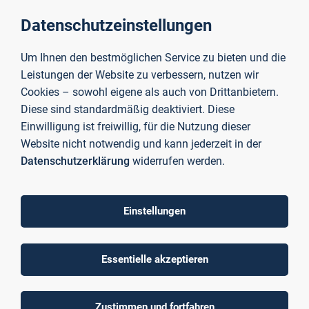
... und aus Aschaffenburg
Datenschutzeinstellungen
Gerne beraten wir dich ganz konkret zu genau deinen Fragen
zur
Gründung
und
Business Development
- und das
Um Ihnen den bestmöglichen Service zu bieten und die
vollkommen kostenlos.
Wir halten verschiedene Angebote
Leistungen der Website zu verbessern, nutzen wir
für dich bereit, die dir auf deinem Weg in die Gründung helfen
Cookies – sowohl eigene als auch von Drittanbietern.
sollen.
Diese sind standardmäßig deaktiviert. Diese
Einwilligung ist freiwillig, für die Nutzung dieser
Wir freuen uns auf dich!
Website nicht notwendig und kann jederzeit in der
Datenschutzerklärung
widerrufen werden.
Einstellungen
Essentielle akzeptieren
Zustimmen und fortfahren