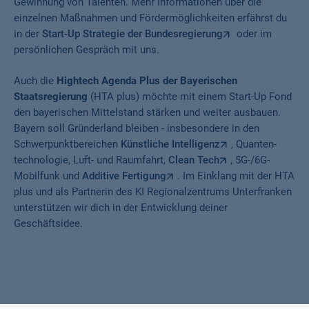
Gewinnung von Talenten. Mehr Informationen über die
einzelnen Maßnahmen und Fördermöglichkeiten erfährst du
in der
Start-Up Strategie der Bundesregierung
oder im
persönlichen Gespräch mit uns.
Auch die
Hightech Agenda Plus der Bayerischen
Staatsregierung
(HTA plus) möchte mit einem Start-Up Fond
den bayerischen Mittelstand stärken und weiter ausbauen.
Bayern soll Gründerland bleiben - insbesondere in den
Schwerpunktbereichen
Künstliche Intelligenz
, Quanten­
technologie, Luft- und Raumfahrt,
Clean Tech
, 5G-/6G-
Mobilfunk und
Additive Fertigung
. Im Einklang mit der HTA
plus und als Partnerin des KI Regionalzentrums Unterfranken
unterstützen wir dich in der Entwicklung deiner
Geschäftsidee.