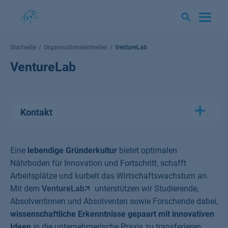
Springe
zum
Inhalt
Startseite
Organisationseinheiten
VentureLab
VentureLab
Kontakt
Eine
lebendige Gründerkultur
bietet optimalen
Nährboden für Innovation und Fortschritt, schafft
Arbeitsplätze und kurbelt das Wirtschaftswachstum an.
Mit dem
VentureLab
unterstützen wir Studierende,
Absolventinnen und Absolventen sowie Forschende dabei,
wissenschaftliche Erkenntnisse gepaart mit innovativen
Ideen
in die unternehmerische Praxis zu transferieren.