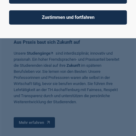
Zustimmen und fortfahren
Aus Praxis baut sich Zukunft auf
Unsere
Studiengänge
sind interdisziplinär, innovativ und
praxisnah. Ein hoher Fremdsprachen- und Praxisanteil bereitet
die Studierenden ideal auf ihre
Zukunft
im späteren
Berufsleben vor. Sie lernen von den Besten: Unsere
Professorinnen und Professoren waren alle selbst in der
Wirtschaft tätig, bevor sie berufen wurden. Sie führen Ihre
Lehrtätigkeit an der TH Aschaffenburg mit Fairness, Respekt
und Transparenz durch und unterstützen die persönliche
Weiterentwicklung der Studierenden.
Mehr erfahren