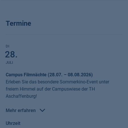
Termine
DI
28.
JULI
Campus Filmnächte (28.07. – 08.08.2026)
Erleben Sie das besondere Sommerkino-Event unter
freiem Himmel auf der Campuswiese der TH
Aschaffenburg!
Mehr erfahren
Von Dienstag, den
28. Juli
bis Samstag, den
8. August
werden
Uhrzeit