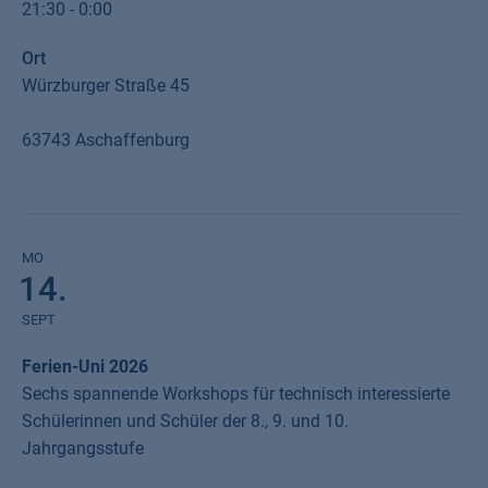
insgesamt 10 verschiedene Filme gezeigt. Der Beginn ist jeweils gegen
21:30 - 0:00
21:30 Uhr, der Einlass ab 20 Uhr.
Ort
Weitere Informationen finden Sie auf der Website des Veranstalters der
Würzburger Straße 45
Campus Filmnächte
.
Auch die TH Aschaffenburg wird mit einem Infostand vertreten sein. Wir
63743 Aschaffenburg
freuen uns auf Sie!
Weniger anzeigen
MO
14.
SEPT
Ferien-Uni 2026
Sechs spannende Workshops für technisch interessierte
Schülerinnen und Schüler der 8., 9. und 10.
Jahrgangsstufe